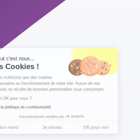
Salut c'est nous...
les Cookies !
Nous n'utilisons que des cookies
nécessaires au fonctionnement de notre site. Aucun de nos
cookies ne récolte de données personnelles vous concernant.
C'est OK pour vous ?
Lire la politique de confidentialité
Consentements certifiés par
Non merci
Je choisis
OK pour moi
Plateforme de Gestion du Consentement : Personnalisez vos Optio
Axeptio consent